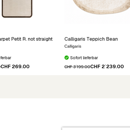
pet Petit R. not straight
Calligaris Teppich Bean
Calligaris
eferbar
Sofort lieferbar
CHF 269.00
CHF 2´239.00
0
CHF 3´199.00