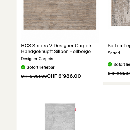
HCS Stripes V Designer Carpets
Sartori T
Handgeknüpft Sillber Hellbeige
Sartori
Designer Carpets
Sofort li
Sofort lieferbar
CHF 2´850
CHF 6´986.00
CHF 9´981.00