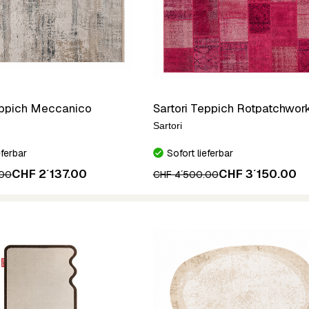
eppich Meccanico
Sartori Teppich Rotpatchwor
Sartori
eferbar
Sofort lieferbar
CHF 2´137.00
CHF 3´150.00
.00
CHF 4´500.00