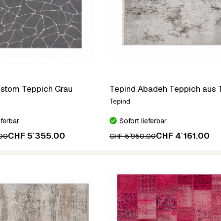
ustom Teppich Grau
Tepind Abadeh Teppich aus T
Tepind
eferbar
Sofort lieferbar
CHF 5´355.00
CHF 4´161.00
.00
CHF 5´950.00