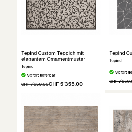
Tepind Custom Teppich mit
Tepind C
elegantem Ornamentmuster
Tepind
Tepind
Sofort li
Sofort lieferbar
CHF 7´650
CHF 5´355.00
CHF 7´650.00