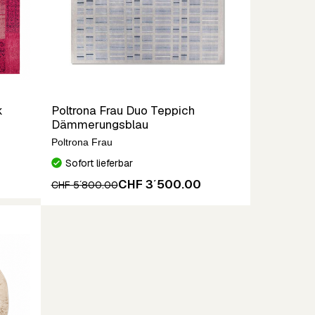
k
Poltrona Frau Duo Teppich
Dämmerungsblau
Poltrona Frau
Sofort lieferbar
CHF 3´500.00
CHF 5´800.00