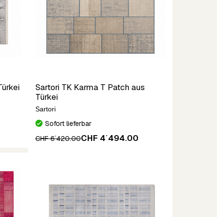
ürkei
Sartori TK Karma T Patch aus
Türkei
Sartori
Sofort lieferbar
CHF 4´494.00
CHF 6´420.00