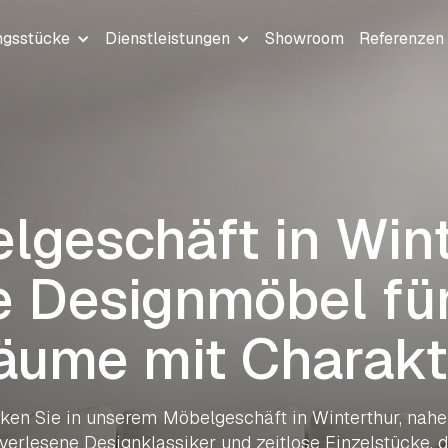
ngsstücke
Dienstleistungen
Showroom
Referenzen
lgeschäft in Win
e Designmöbel für 
äume mit Charakt
ken Sie in unserem Möbelgeschäft in Winterthur, nahe 
erlesene Designklassiker und zeitlose Einzelstücke, d