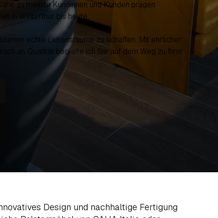
 Nähe zu meinen Kundinnen und Kunden prägen
let in Winterthur bis heute.
 Räumen echte Lebensräume zu schaffen. Mit ehrlicher
uch an Qualität begleite ich Sie auf dem Weg zu Ihrer
 innovatives Design und nachhaltige Fertigung