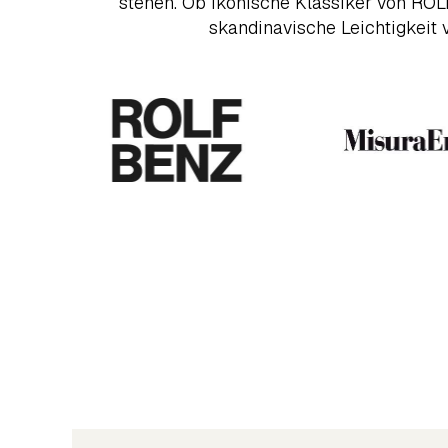
stehen. Ob ikonische Klassiker von ROL
skandinavische Leichtigkeit 