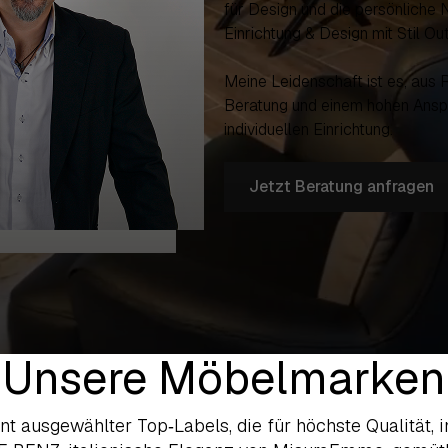
für Design und die persönliche
Einrichtung & Design mit Stil Out
Meine Leidenschaft ist es, aus
Beratung und einem hohen Anspr
individuellen Einrichtung.
Jetzt Beratung anfragen
Unsere Möbelmarken
ent ausgewählter Top‑Labels, die für höchste Qualität,