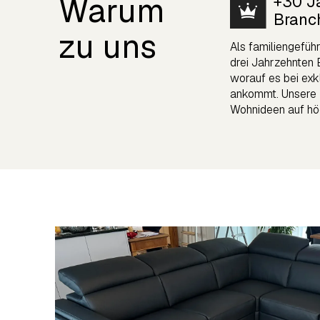
Warum
+30 J
Branc
zu uns
Als familiengefüh
drei Jahrzehnten 
worauf es bei ex
ankommt. Unsere E
Wohnideen auf hö