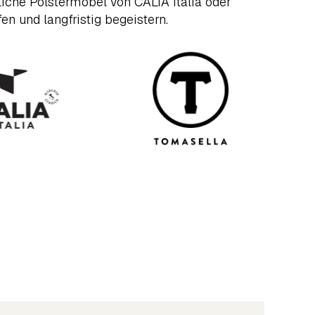
iche Polstermöbel von CALIA Italia oder
n und langfristig begeistern.