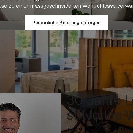
se zu einer massgeschneiderten Wohlfühloase verwa
Persönliche Beratung anfragen
30 Jahre L
stilvolles
Ich bin seit über 30 Jahren in 