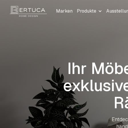
Marken
Produkte
Ausstellu
Ihr Möbe
exklusiv
R
Entdec
handv