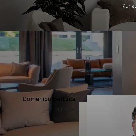
Zuhau
Domenico Bertuca
Inhaber