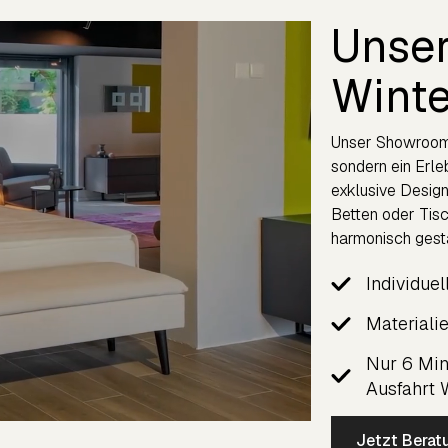
Unse
Winte
Unser Showroom 
sondern ein Erle
exklusive Design
Betten oder Tisc
harmonisch gesta
Individue
Materiali
Nur 6 Min
Ausfahrt 
Jetzt Berat