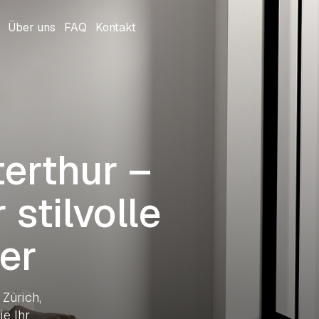
Über uns
FAQ
Kontakt
terthur –
stilvolle
er
Zürich,
ie Ihr