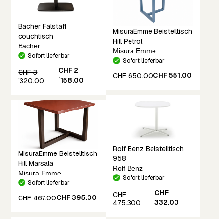
Bacher Falstaff
MisuraEmme Beistelltisch
couchtisch
Hill Petrol
Bacher
Misura Emme
Sofort lieferbar
Sofort lieferbar
CHF 2
CHF 3
CHF 551.00
CHF 650.00
´158.00
´320.00
Rolf Benz Beistelltisch
MisuraEmme Beistelltisch
958
Hill Marsala
Rolf Benz
Misura Emme
Sofort lieferbar
Sofort lieferbar
CHF
CHF
CHF 395.00
CHF 467.00
332.00
475.300