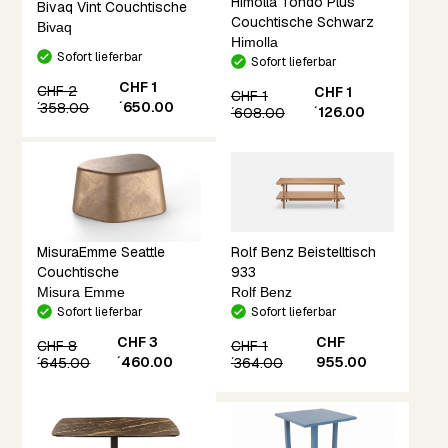
Himolla Tondo Plus
Bivaq Vint Couchtische
Couchtische Schwarz
Bivaq
Himolla
Sofort lieferbar
Sofort lieferbar
CHF 1
CHF 2
CHF 1
CHF 1
´650.00
´358.00
´126.00
´608.00
MisuraEmme Seattle
Rolf Benz Beistelltisch
Couchtische
933
Misura Emme
Rolf Benz
Sofort lieferbar
Sofort lieferbar
CHF 3
CHF
CHF 8
CHF 1
´460.00
955.00
´645.00
´364.00