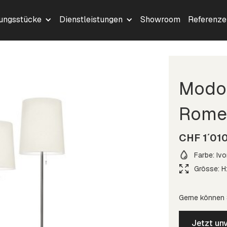
lungsstücke
Dienstleistungen
Showroom
Referenze
Modo
Romeo
CHF 1´01
Farbe: Ivo
Grösse: H
Gerne können S
Jetzt unv