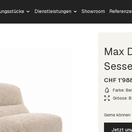
lungsstücke
Dienstleistungen
Showroom
Referenze
Max D
Sesse
CHF 1'98
Farbe: Bei
Grösse: B
Gerne können S
Jetzt unv