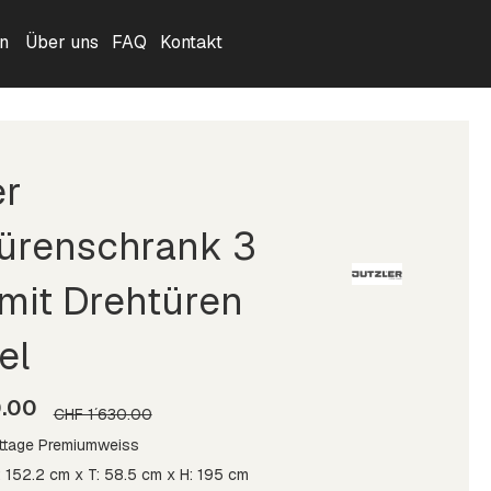
n
Über uns
FAQ
Kontakt
er
ürenschrank 3
 mit Drehtüren
el
0.00
CHF 1´630.00
ttage Premiumweiss
: 152.2 cm x T: 58.5 cm x H: 195 cm