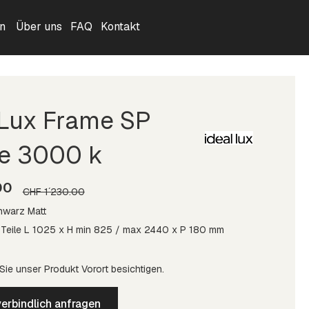
n
Über uns
FAQ
Kontakt
 Lux Frame SP
e 3000 k
00
CHF 1´230.00
hwarz Matt
 Teile L 1025 x H min 825 / max 2440 x P 180 mm
ie unser Produkt Vorort besichtigen.
erbindlich anfragen